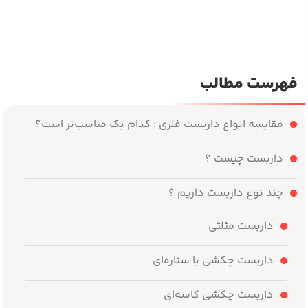
فهرست مطالب
‌مقایسه انواع داربست فلزی : کدام یک مناسب‌تر است؟
داربست چیست ؟
چند نوع داربست داریم ؟
داربست مثلثی
داربست چکشی یا ستاره‌ای
داربست چکشی کاسه‌ای