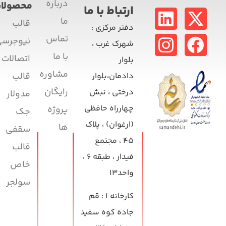
درباره
محصولات
ارتباط با ما
ما
قالب
دفتر مرکزی
:
تماس
نیوجرسی
شهرک غرب ،
با ما
اتصالات
بلوار
مشاوره
قالب
دادمان،بلوار
رایگان
درختی ، نبش
مدولار
چهارراه حافظی
پروژه
جک
(ارغوان) ، پلاک
ها
سقفی
۴۵ ، مجتمع
قالب
فیدار ، طبقه ۶ ،
خاص
واحد۱۳
سولجر
کارخانه ۱
: قم
جاده کوه سفید