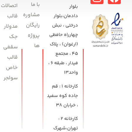
با ما
اتصالات
بلوار
مشاوره
قالب
دادمان،بلوار
رایگان
درختی ، نبش
مدولار
چهارراه حافظی
پروژه
جک
(ارغوان) ، پلاک
ها
سقفی
۴۵ ، مجتمع
قالب
فیدار ، طبقه ۶ ،
خاص
واحد۱۳
سولجر
کارخانه ۱
: قم
جاده کوه سفید
، خیابان ۳۸
کارخانه ۲
:
تهران،شهرک