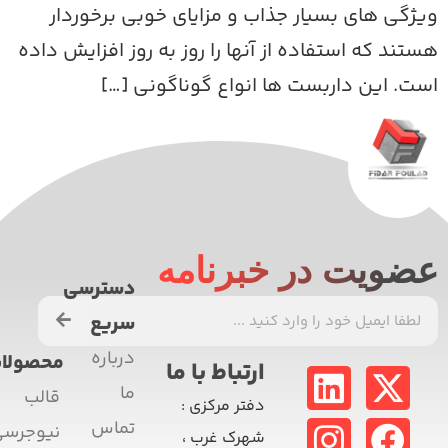
یژگی های بسیار جذاب و مزایای خوبی برخوردار
ستند که استفاده از آنها را روز به روز افزایش داده
ست. این داربست ها انواع گوناگونی […]
ضویت در خبرنامه
دسترسی
سریع
درباره
محصولات
ارتباط با ما
ما
قالب
دفتر مرکزی
:
تماس
نیوجرسی
شهرک غرب ،