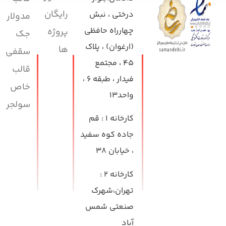
رایگان
درختی ، نبش
مدولار
چهارراه حافظی
پروژه
جک
(ارغوان) ، پلاک
ها
سقفی
۴۵ ، مجتمع
قالب
فیدار ، طبقه ۶ ،
خاص
واحد۱۳
سولجر
کارخانه ۱
: قم
جاده کوه سفید
، خیابان ۳۸
کارخانه ۲
:
تهران،شهرک
صنعتی شمس
آباد