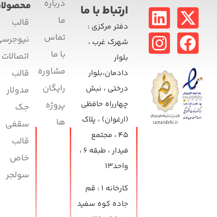
درباره
محصولات
ارتباط با ما
ما
قالب
دفتر مرکزی
:
تماس
نیوجرسی
شهرک غرب ،
با ما
اتصالات
بلوار
مشاوره
قالب
دادمان،بلوار
رایگان
درختی ، نبش
مدولار
چهارراه حافظی
پروژه
جک
(ارغوان) ، پلاک
ها
سقفی
۴۵ ، مجتمع
قالب
فیدار ، طبقه ۶ ،
خاص
واحد۱۳
سولجر
کارخانه ۱
: قم
جاده کوه سفید