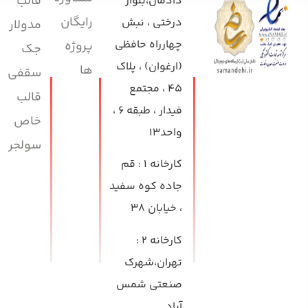
قالب
دادمان،بلوار
رایگان
درختی ، نبش
مدولار
چهارراه حافظی
پروژه
جک
(ارغوان) ، پلاک
ها
سقفی
۴۵ ، مجتمع
قالب
فیدار ، طبقه ۶ ،
خاص
واحد۱۳
سولجر
کارخانه ۱
: قم
جاده کوه سفید
، خیابان ۳۸
کارخانه ۲
:
تهران،شهرک
صنعتی شمس
آباد