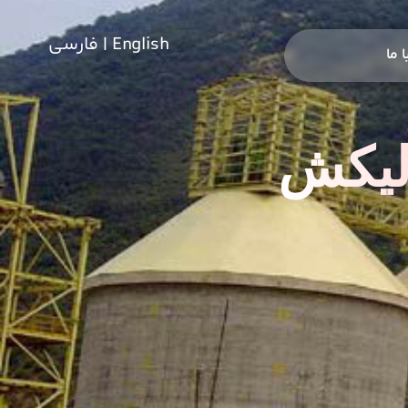
English | فارسی
 ما
الیکش