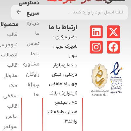
دسترسی
سریع
درباره
محصولات
ارتباط با ما
ما
قالب
دفتر مرکزی
:
تماس
نیوجرسی
شهرک غرب ،
با ما
اتصالات
بلوار
مشاوره
قالب
دادمان،بلوار
رایگان
درختی ، نبش
مدولار
چهارراه حافظی
پروژه
جک
(ارغوان) ، پلاک
ها
سقفی
۴۵ ، مجتمع
قالب
فیدار ، طبقه ۶ ،
خاص
واحد۱۳
سولجر