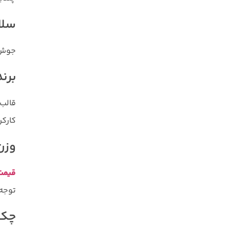
سلا
جوش‌ه
برند
قالب‌
کارکر
وزن
قیمت
توجه 
چک‌