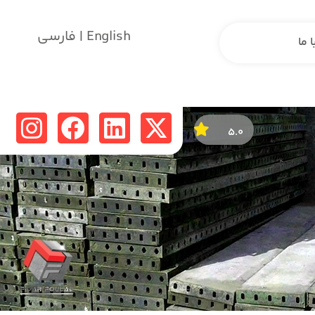
English | فارسی
 ما
۵.۰