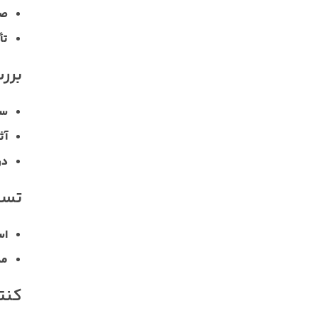
صا
تأ
برر
سل
آث
در
تست
اس
مد
کنت