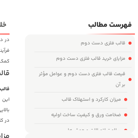
فهرست مطالب
خل
در دن
قالب فلزی دست دوم
فرآین
مزایای خرید قالب فلزی دست دوم
کمک ک
قال
قیمت قالب فلزی دست دوم و عوامل مؤثر
بر آن
قالب
میزان کارکرد و استهلاک قالب
این ق
بالای
ضخامت ورق و کیفیت ساخت اولیه
در کا
سلامت اتصالات و جوش‌ها
مزا