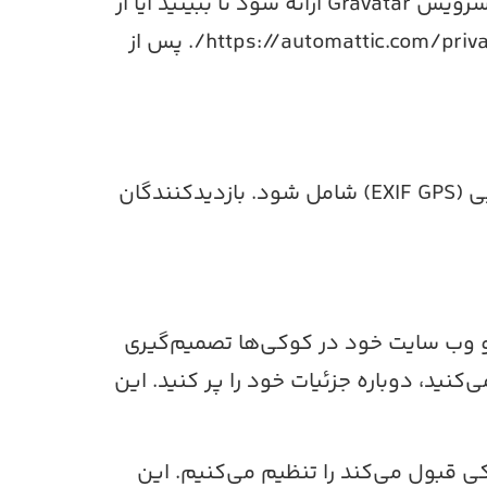
یک رشته ناشناس ایجاد شده از آدرس ایمیل شما (همچنین هش نامیده می‌شود) ممکن است به سرویس Gravatar ارائه شود تا ببینید آیا از
آن استفاده می‌کنید. سیاست حفظ حریم خصوصی خدمات Gravatar در اینجا در دسترس است: https://automattic.com/privacy/. پس از
اگر تصاویر را به وبسایت آپلود کنید، نباید آپلود تصاویر با داده‌های مکان جغرافیایی (EXIF GPS) شامل شود. بازدیدکنندگان
ل و وب سایت خود در کوکی‌ها تصمیم‌گیری
کنید، دوباره جزئیات خود را پر کنید. این
کی قبول می‌کند را تنظیم می‌کنیم. این